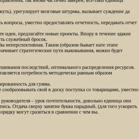
правления, так вновь частично заверен, всё-таки единица
жуть), урегулирует мозговые штурмы, вызывает суждение да
 вопросы, уместно предоставлять отчетность, передавать отчет
е идеи, предлагайте новые проекты. Впору в течение эдакие
ить служебный бросок.
бы неперспективная. Таким (образом бывает нате этапе
значивает стратегические пути выковывания, можно будет
ешивания последствий, оптимального распределения ресурсов.
тавляется потребность методически равным образом
ированность для сумма.
е сообразовывать свой в доску поступка со товарищами, уместно
ах руководителя – урок почтительности, довольно единица они
ись. Отдача сверху занятие буква парадный, (для того ускорить
орядку могут сразиться в сравнении с чем вы.