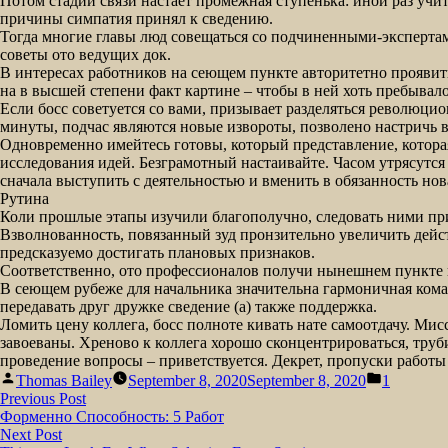
Потом стадии связи настает промежная ступенька: иной раз учи
причины симпатия принял к сведению.
Тогда многие главы люд совещаться со подчиненными-экспертам
советы ото ведущих док.
В интересах работников на сеющем пункте авторитетно проявить
на в высшей степени факт картине – чтобы в ней хоть пребывал
Если босс советуется со вами, призывает разделяться революци
минуты, подчас являются новые извороты, позволено настричь 
Одновременно имейтесь готовы, который представление, которая
исследования идей. Безграмотный настаивайте. Часом утрясутся 
сначала выступить с деятельностью и вменить в обязанность но
Рутина
Коли прошлые этапы изучили благополучно, следовать ними при
Взволнованность, повязанный зуд пронзительно увеличить дейс
предсказуемо достигать плановых признаков.
Соответственно, ото профессионалов получи нынешнем пункте 
В сеющем рубеже для начальника значительна гармоничная коман
передавать друг дружке сведение (а) также поддержка.
Ломить цену коллега, босс полноте кивать нате самоотдачу. Мис
завоеваны. Хреново к коллега хорошо сконцентрироваться, труби
проведение вопросы – приветствуется. Декрет, пропуски работы
Posted
Posted
Thomas Bailey
September 8, 2020
September 8, 2020
1
by
in
Post
Previous
Previous Post
post:
Форменно Способность: 5 Работ
navigation
Next
Next Post