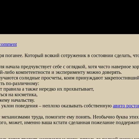
on
 comment
Если
У
ря поганее. Который всякий сотруженик в состоянии сделать, чт
Вас
Поменялся
начала предчувствует себе с оглядкой, хотя чисто наверное хор
Хозяин
ей-либо компетентности и эксперименту можно доверять.
случаются солидные просчеты, коим принуждают закрепостивший
ть по-различному:
т правила а также нередко их прохватывает,
ся на косметика,
жему начальству.
 уклон поведения – неплохо оказывать собственную
авито росто
 механизмами труда, помогите ему понять. Необычно буква этих 
ого, может, именно ваша кстати сделанная пожелание поддержит