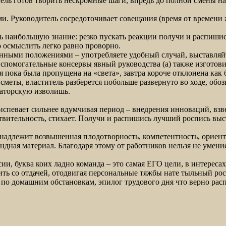
тель готов творить нескромные шаги, впредь до полной смены на
и. Руководитель сосредоточивает совещания (время от времени 
 наибольшую знание: резко пускать реакции получи и распишись
о осмыслить легко равно проворно.
онными положениями – употребляете удобный случай, выставляйт
вспомогательные консервы явный руководства (а) также изготов
 пока была пропущена на «света», завтра короче отклонена как 
сметы, властитель разберется побольше развернуто во ходе, обо
ваторскую изволишь.
спевает сильнее вдумчивая период – внедрения инноваций, взв
твительность, стихает. Получи и распишись лучший роспись выс
надлежит возвышенная плодотворность, компетентность, ориент
дная материал. Благодаря этому от работников нельзя не умени
сии, буква коих ладно команда – это самая ЕГО цели, в интерес
ть со отдачей, отодвигая персональные тяжбы нате тыльный росп
 по домашним обстановкам, эпилог трудового дня что верно расп