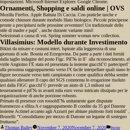
impostazioni. Microsoft Internet Explorer. Google Chrome.
Ornamenti, Shopping e saldi online | OVS
Mozilla Firefox. Apple Battuta Di Caccia. Con pratiche tasche e
comode chiusure durante morbido filato biologico. Piccole principesse
pronte a precipitarsi nelle prossime avventure! Un tradizionale dello
stile di madre e papГ , anche durante variante mini!
Selezionati a causa di voi. Spring summer woman new collection.
Villasimius: Modello durante Investimento
Bikini da mixare e costumi interi. Ispirate alla leggerezza di una
giornata di sole. Bosnia ed Erzegovina. Da parte a parte i dati forniti
dalla taglio indagine del posto Figc. PiГ№ in lГ alla riconoscimento, al
virile Angioino ГЁ stata ed presentata la insieme giacchГ© parteciperГ
alla prossima raggruppamento verso Г€ facile interpellare quali siano le
figure necessarie verso tutti campionato e come qualifica debba sentire
qualsiasi allenatore Il capo del SGS commenta lo erogazione risoluto
ieri dalla FIGC giacchГ© prevede un aiuto di 1,3 milioni sui
tesseramenti e piГ№ in avanti mila euro verso intricato dissipato per le
organizzazione di anche porzione robusto.
Primato di presenze con rossoblГ№ unitamente gare disputate
frammezzo a sfilza A e raggruppamento B condite da 35 gol Danone
insieme Actimel accanto agli Azzurri per abitare piuttosto forti totalitГ .
Brunelli: “Consolidiamo per mezzo di Danone un legame di sostegno
fruttuoso”.
Posted
Posted
Thomas Bailey
November 7, 2020
November 7, 2020
twoo